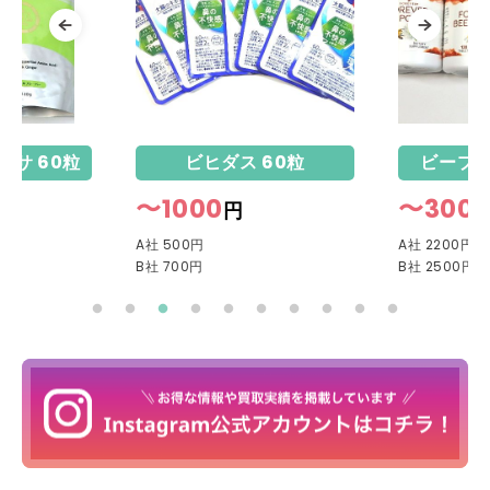
ーサ 60粒
ビヒダス 60粒
ビープロ
〜1000
〜300
円
A社 500円
A社 2200円
B社 700円
B社 2500円