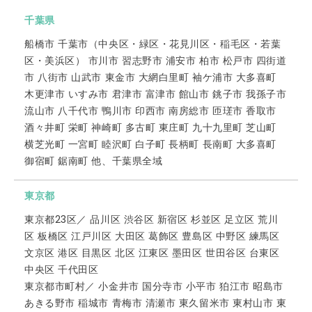
千葉県
船橋市 千葉市（中央区・緑区・花見川区・稲毛区・若葉
区・美浜区） 市川市 習志野市 浦安市 柏市 松戸市 四街道
市 八街市 山武市 東金市 大網白里町 袖ケ浦市 大多喜町
木更津市 いすみ市 君津市 富津市 館山市 銚子市 我孫子市
流山市 八千代市 鴨川市 印西市 南房総市 匝瑳市 香取市
酒々井町 栄町 神崎町 多古町 東庄町 九十九里町 芝山町
横芝光町 一宮町 睦沢町 白子町 長柄町 長南町 大多喜町
御宿町 鋸南町 他、千葉県全域
東京都
東京都23区／ 品川区 渋谷区 新宿区 杉並区 足立区 荒川
区 板橋区 江戸川区 大田区 葛飾区 豊島区 中野区 練馬区
文京区 港区 目黒区 北区 江東区 墨田区 世田谷区 台東区
中央区 千代田区
東京都市町村／ 小金井市 国分寺市 小平市 狛江市 昭島市
あきる野市 稲城市 青梅市 清瀬市 東久留米市 東村山市 東