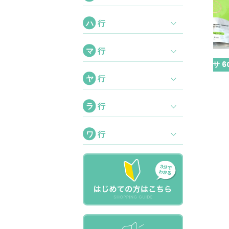
ハ
行
マ
行
g
コンプナリッシュ 240g
リジュカル ディオーサ 6
ヤ
行
〜2000
〜2500
円
円
A社 1500円
A社 2000円
ラ
行
B社 1800円
B社 2500円
ワ
行