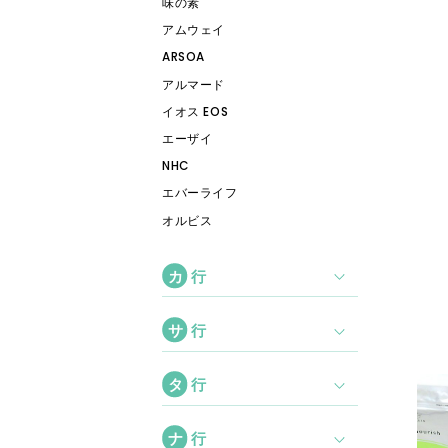
味の素
アムウェイ
ARSOA
アルマード
イオス EOS
エーザイ
NHC
エバーライフ
オルビス
カ
行
サ
行
タ
行
ナ
行