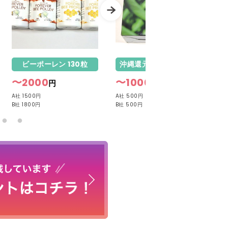
ビーポーレン 130粒
沖縄還元ウコンΣ 100粒
〜2000
〜1000
〜
円
円
A社 1500円
A社 500円
A社
B社 1800円
B社 500円
B社