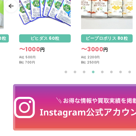
0粒
ビヒダス 60粒
ビープロポリス 80粒
〜1000
〜3000
円
円
A社 500円
A社 2200円
B社 700円
B社 2500円