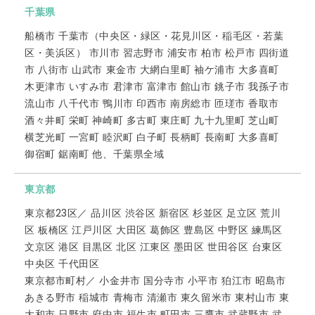
千葉県
船橋市 千葉市（中央区・緑区・花見川区・稲毛区・若葉
区・美浜区） 市川市 習志野市 浦安市 柏市 松戸市 四街道
市 八街市 山武市 東金市 大網白里町 袖ケ浦市 大多喜町
木更津市 いすみ市 君津市 富津市 館山市 銚子市 我孫子市
流山市 八千代市 鴨川市 印西市 南房総市 匝瑳市 香取市
酒々井町 栄町 神崎町 多古町 東庄町 九十九里町 芝山町
横芝光町 一宮町 睦沢町 白子町 長柄町 長南町 大多喜町
御宿町 鋸南町 他、千葉県全域
東京都
東京都23区／ 品川区 渋谷区 新宿区 杉並区 足立区 荒川
区 板橋区 江戸川区 大田区 葛飾区 豊島区 中野区 練馬区
文京区 港区 目黒区 北区 江東区 墨田区 世田谷区 台東区
中央区 千代田区
東京都市町村／ 小金井市 国分寺市 小平市 狛江市 昭島市
あきる野市 稲城市 青梅市 清瀬市 東久留米市 東村山市 東
大和市 日野市 府中市 福生市 町田市 三鷹市 武蔵野市 武