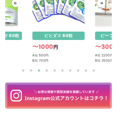
ーサ 60粒
ビヒダス 60粒
ビープロ
〜1000
〜300
円
A社 500円
A社 2200円
B社 700円
B社 2500円