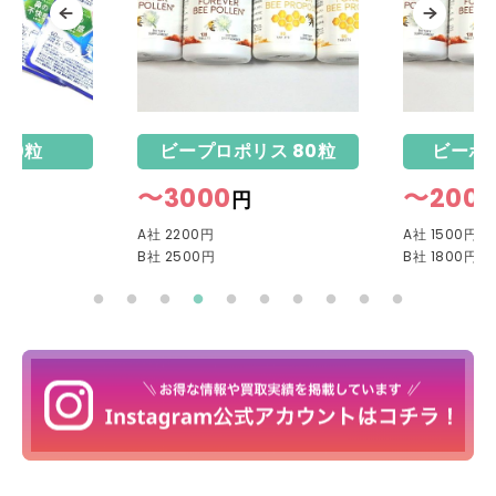
ビープロポリス 80粒
ビーポーレン 130粒
3000
〜2000
円
円
2200円
A社 1500円
2500円
B社 1800円