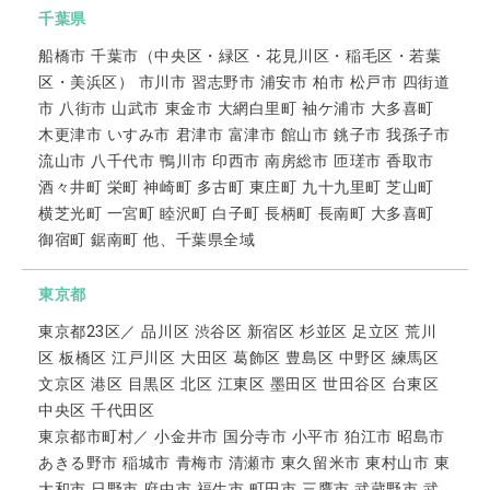
千葉県
船橋市 千葉市（中央区・緑区・花見川区・稲毛区・若葉
区・美浜区） 市川市 習志野市 浦安市 柏市 松戸市 四街道
市 八街市 山武市 東金市 大網白里町 袖ケ浦市 大多喜町
木更津市 いすみ市 君津市 富津市 館山市 銚子市 我孫子市
流山市 八千代市 鴨川市 印西市 南房総市 匝瑳市 香取市
酒々井町 栄町 神崎町 多古町 東庄町 九十九里町 芝山町
横芝光町 一宮町 睦沢町 白子町 長柄町 長南町 大多喜町
御宿町 鋸南町 他、千葉県全域
東京都
東京都23区／ 品川区 渋谷区 新宿区 杉並区 足立区 荒川
区 板橋区 江戸川区 大田区 葛飾区 豊島区 中野区 練馬区
文京区 港区 目黒区 北区 江東区 墨田区 世田谷区 台東区
中央区 千代田区
東京都市町村／ 小金井市 国分寺市 小平市 狛江市 昭島市
あきる野市 稲城市 青梅市 清瀬市 東久留米市 東村山市 東
大和市 日野市 府中市 福生市 町田市 三鷹市 武蔵野市 武